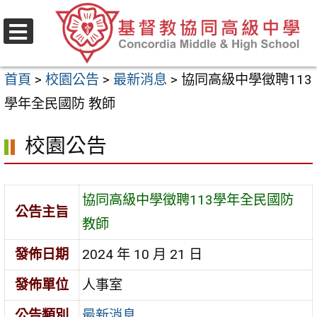
跳
至
選
主
單
首頁
>
校園公告
>
最新消息
>
協同高級中學徵聘113
要
學年全民國防 教師
內
容
校園公告
區
協同高級中學徵聘113學年全民國防
公告主旨
教師
發佈日期
2024 年 10 月 21 日
發佈單位
人事室
公告類別
最新消息