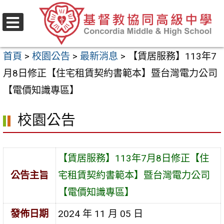
跳
至
選
主
單
首頁
>
校園公告
>
最新消息
>
【賃居服務】113年7
要
月8日修正【住宅租賃契約書範本】暨台灣電力公司
內
【電價知識專區】
容
區
校園公告
【賃居服務】113年7月8日修正【住
公告主旨
宅租賃契約書範本】暨台灣電力公司
【電價知識專區】
發佈日期
2024 年 11 月 05 日