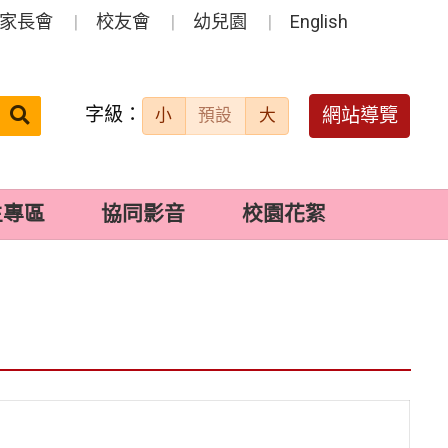
家長會
校友會
幼兒園
English
字級：
送出
網站導覽
小
預設
大
搜
尋：
生專區
協同影音
校園花絮