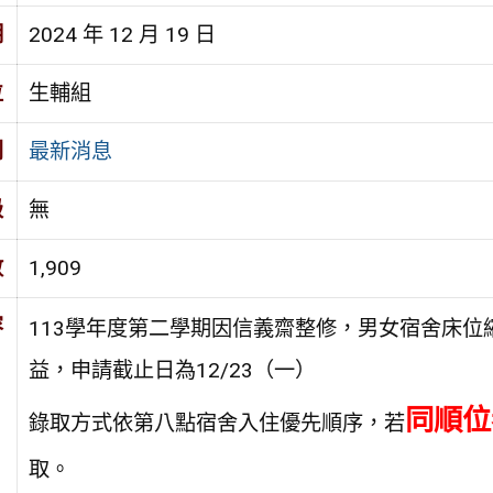
期
2024 年 12 月 19 日
位
生輔組
別
最新消息
級
無
數
1,909
容
113學年度第二學期因信義齋整修，男女宿舍床
益，申請截止日為12/23（一）
同順位
錄取方式依第八點宿舍入住優先順序，若
取。