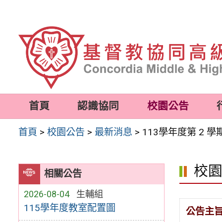
跳
至
主
要
內
容
首頁
認識協同
校園公告
區
首頁
>
校園公告
>
最新消息
>
113學年度第 2 
校
相關公告
2026-08-04
生輔組
115學年度教室配置圖
公告主