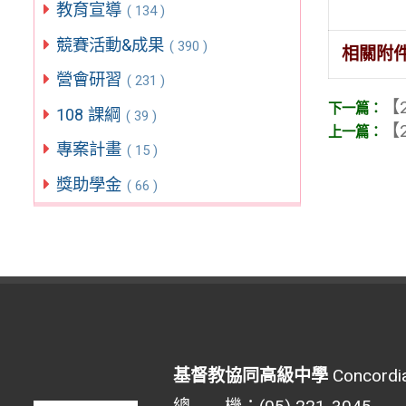
教育宣導
( 134 )
競賽活動&成果
( 390 )
相關附
營會研習
( 231 )
【2
108 課綱
( 39 )
【2
專案計畫
( 15 )
獎助學金
( 66 )
基督教協同高級中學
Concordia