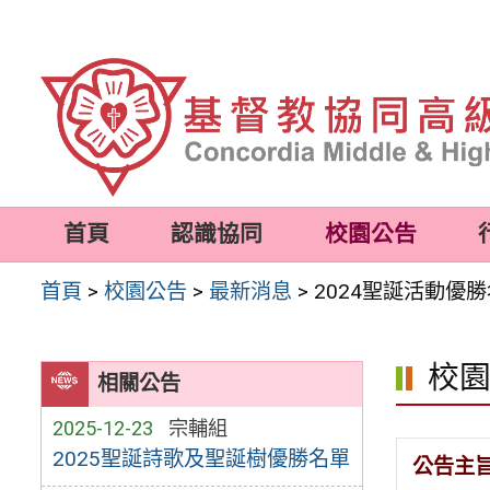
跳
至
主
要
內
容
首頁
認識協同
校園公告
區
首頁
>
校園公告
>
最新消息
>
2024聖誕活動優
校
相關公告
2025-12-23
宗輔組
2025聖誕詩歌及聖誕樹優勝名單
公告主