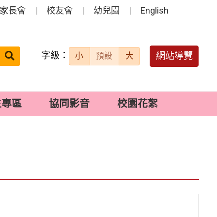
家長會
校友會
幼兒園
English
字級：
送出
網站導覽
小
預設
大
搜
尋：
生專區
協同影音
校園花絮