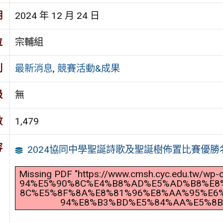
期
2024 年 12 月 24 日
位
宗輔組
別
最新消息
,
競賽活動&成果
級
無
數
1,479
容
2024協同中學聖誕詩歌及聖誕樹佈置比賽優勝
Missing PDF "https://www.cmsh.cyc.edu.tw/
94%E5%90%8C%E4%B8%AD%E5%AD%B8%E8
8C%E5%8F%8A%E8%81%96%E8%AA%95%E6
94%E8%B3%BD%E5%84%AA%E5%8B%