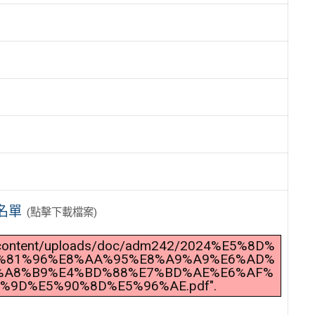
名單
(點擊下載檔案)
wp-content/uploads/doc/adm242/2024%E5%8D%
%81%96%E8%AA%95%E8%A9%A9%E6%AD%
%A8%B9%E4%BD%88%E7%BD%AE%E6%AF%
9D%E5%90%8D%E5%96%AE.pdf".