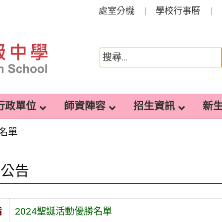
處室分機
學校行事曆
行政單位
師資陣容
招生資訊
新
勝名單
園公告
旨
2024聖誕活動優勝名單