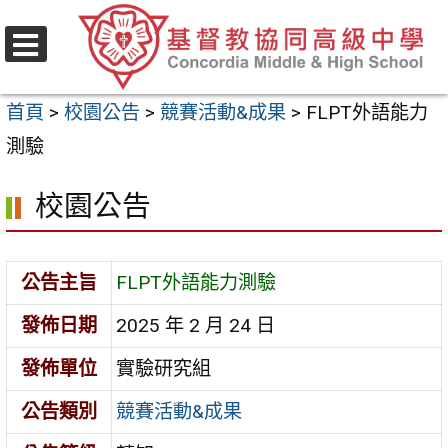
跳
至
選
主
單
首頁
>
校園公告
>
競賽活動&成果
>
FLPT外語能力
要
測驗
內
容
校園公告
區
公告主旨
FLPT外語能力測驗
發佈日期
2025 年 2 月 24 日
發佈單位
實驗研究組
公告類別
競賽活動&成果