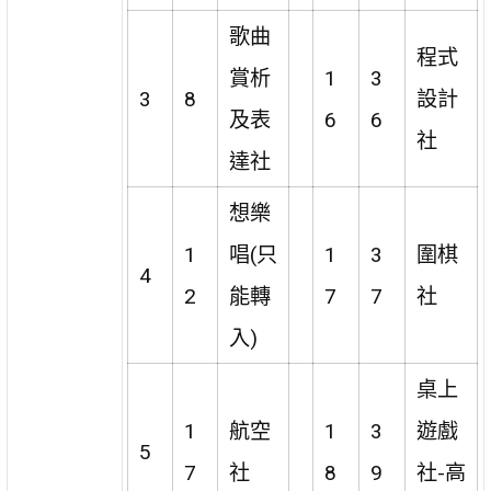
歌曲
程式
賞析
1
3
3
8
設計
及表
6
6
社
達社
想樂
1
唱(只
1
3
圍棋
4
2
能轉
7
7
社
入)
桌上
1
航空
1
3
遊戲
5
7
社
8
9
社-高