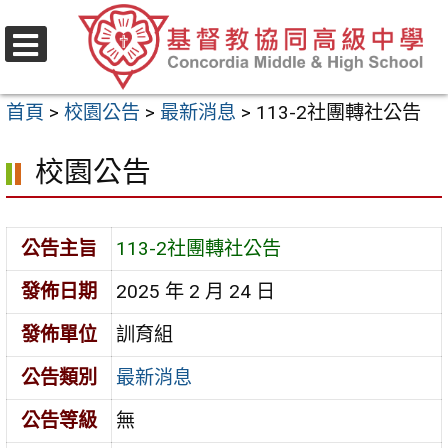
跳
至
選
主
單
首頁
>
校園公告
>
最新消息
>
113-2社團轉社公告
要
內
校園公告
容
區
公告主旨
113-2社團轉社公告
發佈日期
2025 年 2 月 24 日
發佈單位
訓育組
公告類別
最新消息
公告等級
無