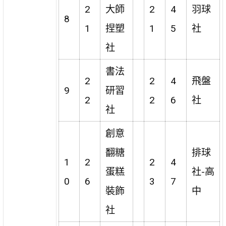
2
大師
2
4
羽球
8
1
捏塑
1
5
社
社
書法
2
2
4
飛盤
9
研習
2
2
6
社
社
創意
翻糖
排球
1
2
2
4
蛋糕
社-高
0
6
3
7
裝飾
中
社