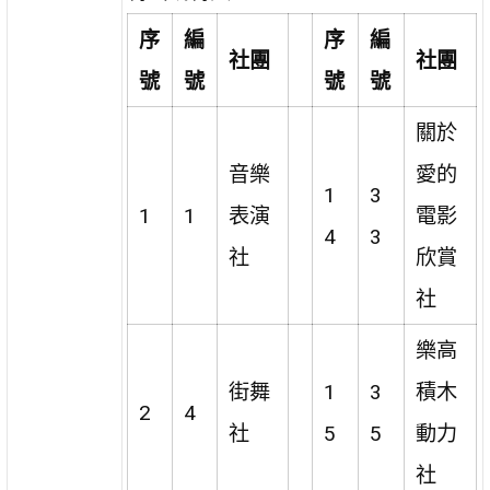
序
編
序
編
社團
社團
號
號
號
號
關於
音樂
愛的
1
3
1
1
表演
電影
4
3
社
欣賞
社
樂高
街舞
1
3
積木
2
4
社
5
5
動力
社