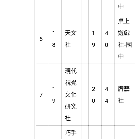
中
桌上
1
天文
1
4
遊戲
6
8
社
9
0
社-國
中
現代
視覺
1
2
4
牌藝
7
文化
9
0
4
社
研究
社
巧手