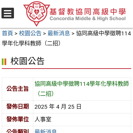
跳
至
選
主
單
首頁
>
校園公告
>
最新消息
>
協同高級中學徵聘114
要
學年化學科教師（二招）
內
容
校園公告
區
協同高級中學徵聘114學年化學科教師
公告主旨
（二招）
發佈日期
2025 年 4 月 25 日
發佈單位
人事室
公告類別
最新消息