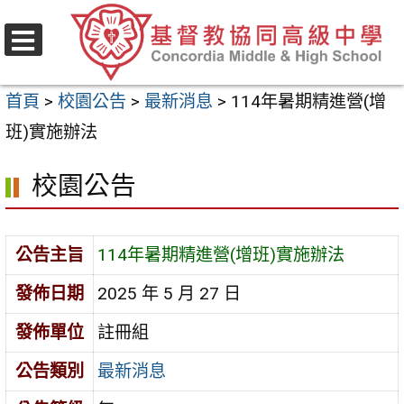
跳
至
選
主
單
首頁
>
校園公告
>
最新消息
>
114年暑期精進營(增
要
班)實施辦法
內
容
校園公告
區
公告主旨
114年暑期精進營(增班)實施辦法
發佈日期
2025 年 5 月 27 日
發佈單位
註冊組
公告類別
最新消息