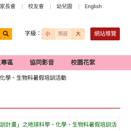
家長會
校友會
幼兒園
English
字級：
送出
網站導覽
小
預設
大
搜
尋：
生專區
協同影音
校園花絮
、化學、生物科暑假培訓活動
培訓計畫」之地球科學、化學、生物科暑假培訓活