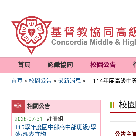
跳
至
主
要
內
容
首頁
認識協同
校園公告
區
首頁
>
校園公告
>
最新消息
>
「114年度高級
校
相關公告
2026-07-31
註冊組
115學年度國中部高中部班級/學
公告主
號/課表查詢