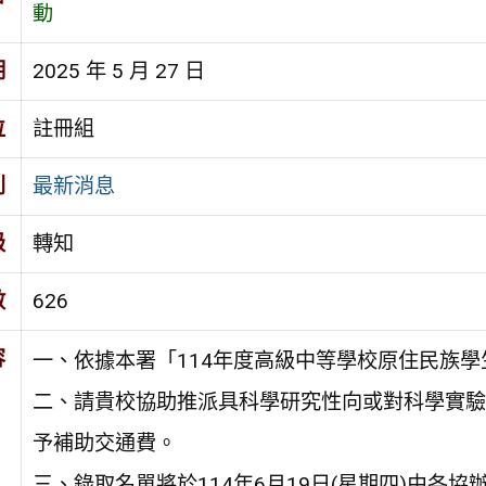
動
期
2025 年 5 月 27 日
位
註冊組
別
最新消息
級
轉知
數
626
容
一、依據本署「114年度高級中等學校原住民族
二、請貴校協助推派具科學研究性向或對科學實驗
予補助交通費。
三、錄取名單將於114年6月19日(星期四)由各