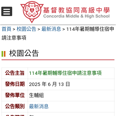
跳
至
選
主
單
首頁
>
校園公告
>
最新消息
>
114年暑期輔導住宿申
要
請注意事項
內
容
校園公告
區
公告主旨
114年暑期輔導住宿申請注意事項
發佈日期
2025 年 6 月 13 日
發佈單位
生輔組
公告類別
最新消息