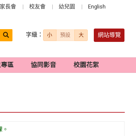
家長會
校友會
幼兒園
English
字級：
送出
網站導覽
小
預設
大
搜
尋：
生專區
協同影音
校園花絮
課。