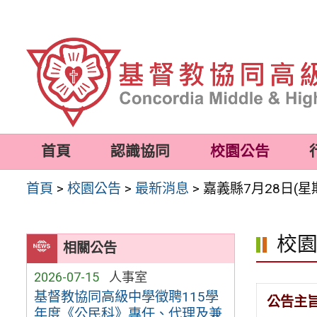
跳
至
主
要
內
容
首頁
認識協同
校園公告
區
首頁
>
校園公告
>
最新消息
>
嘉義縣7月28日(
校
相關公告
2026-07-15
人事室
基督教協同高級中學徵聘115學
公告主
年度《公民科》專任、代理及兼