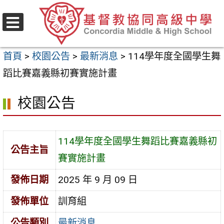
跳
至
選
主
單
首頁
>
校園公告
>
最新消息
>
114學年度全國學生舞
要
蹈比賽嘉義縣初賽實施計畫
內
容
校園公告
區
114學年度全國學生舞蹈比賽嘉義縣初
公告主旨
賽實施計畫
發佈日期
2025 年 9 月 09 日
發佈單位
訓育組
公告類別
最新消息