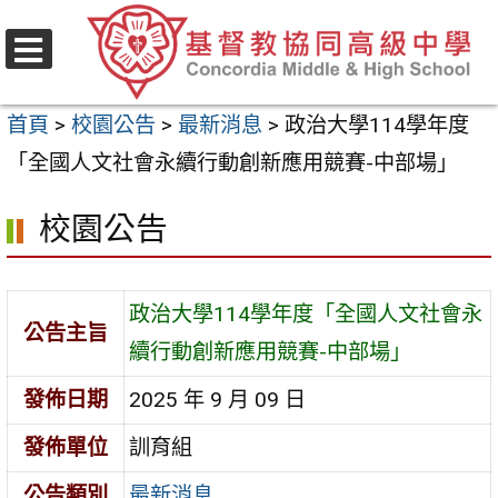
跳
至
選
主
單
首頁
>
校園公告
>
最新消息
>
政治大學114學年度
要
「全國人文社會永續行動創新應用競賽-中部場」
內
容
校園公告
區
政治大學114學年度「全國人文社會永
公告主旨
續行動創新應用競賽-中部場」
發佈日期
2025 年 9 月 09 日
發佈單位
訓育組
公告類別
最新消息