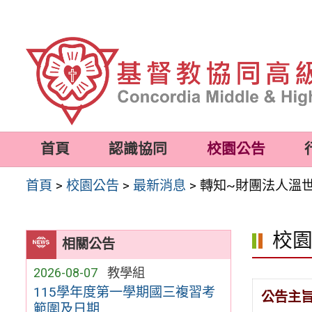
跳
至
主
要
內
容
首頁
認識協同
校園公告
區
首頁
>
校園公告
>
最新消息
>
轉知~財團法人溫
校
相關公告
2026-08-07
教學組
115學年度第一學期國三複習考
公告主
範圍及日期