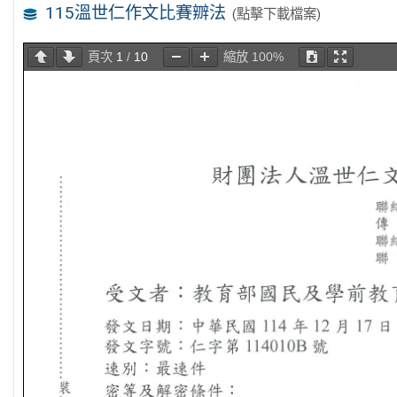
115溫世仁作文比賽辧法
(點擊下載檔案)
頁次
1
/
10
縮放
100%