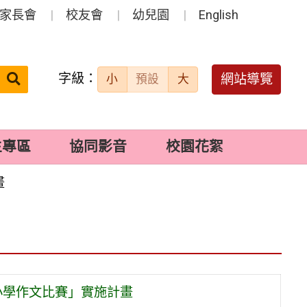
家長會
校友會
幼兒園
English
字級：
送出
網站導覽
小
預設
大
搜
尋：
生專區
協同影音
校園花絮
畫
小學作文比賽」實施計畫