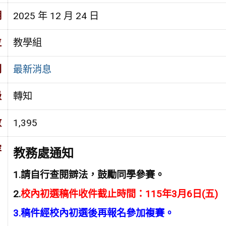
期
2025 年 12 月 24 日
位
教學組
別
最新消息
級
轉知
數
1,395
容
教務處通知
1.請自行查閱辧法，鼓勵同學參賽。
2.
校內初選稿件收件截止時間
：115年3月6日(五)
3.稿件經校內初選後再報名參加複賽
。