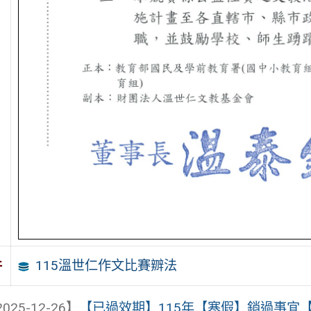
115溫世仁作文比賽辧法
件
025-12-26】
【已過效期】115年【寒假】銷過事宜