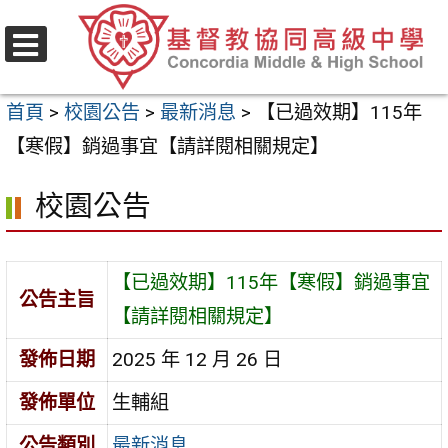
跳
至
選
主
單
首頁
>
校園公告
>
最新消息
>
【已過效期】115年
要
【寒假】銷過事宜【請詳閱相關規定】
內
容
校園公告
區
【已過效期】115年【寒假】銷過事宜
公告主旨
【請詳閱相關規定】
發佈日期
2025 年 12 月 26 日
發佈單位
生輔組
公告類別
最新消息