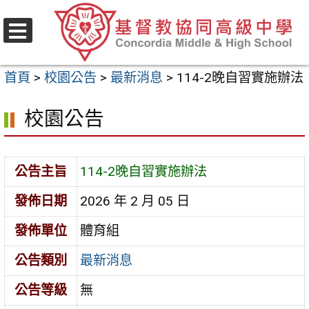
跳
至
選
主
單
首頁
>
校園公告
>
最新消息
>
114-2晚自習實施辦法
要
內
校園公告
容
區
公告主旨
114-2晚自習實施辦法
發佈日期
2026 年 2 月 05 日
發佈單位
體育組
公告類別
最新消息
公告等級
無