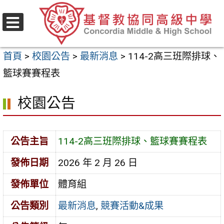
跳
至
選
主
單
首頁
>
校園公告
>
最新消息
>
114-2高三班際排球、
要
籃球賽賽程表
內
容
校園公告
區
公告主旨
114-2高三班際排球、籃球賽賽程表
發佈日期
2026 年 2 月 26 日
發佈單位
體育組
公告類別
最新消息
,
競賽活動&成果