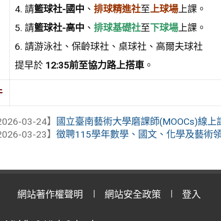
4. 請
籃球社-國中
、
排球精進社
至
上球場
上課。
5. 請
籃球社-高中
、
排球基礎社
至
下球場
上課。
6. 請游泳社、保齡球社、桌球社、高爾夫球社
提早於
12:35前至協力路上搭車
。
件
026-03-24】
國立臺南藝術大學磨課師(MOOCs)線上
026-03-23】
徵聘115學年數學、國文、化學及藝術領域
網站著作權聲明
網站安全政策
登入