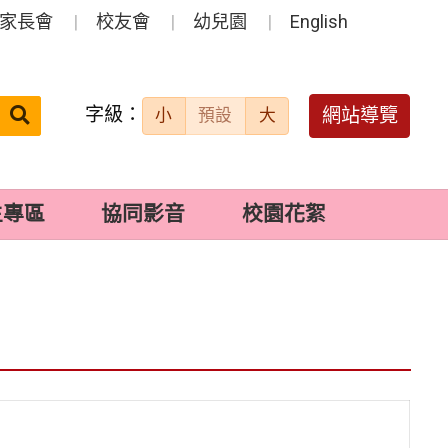
家長會
校友會
幼兒園
English
字級：
送出
網站導覽
小
預設
大
搜
尋：
生專區
協同影音
校園花絮