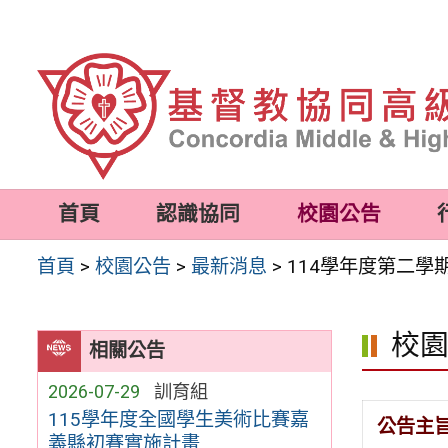
跳
至
主
要
內
容
首頁
認識協同
校園公告
區
首頁
>
校園公告
>
最新消息
>
114學年度第二學
校
相關公告
2026-07-29
訓育組
115學年度全國學生美術比賽嘉
公告主
義縣初賽實施計畫