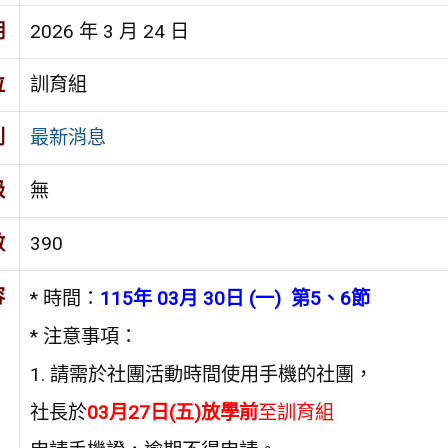
期
2026 年 3 月 24 日
位
訓育組
別
最新消息
級
無
數
390
容
* 時間：
115年 03月 30日 (一) 第5、6節
* 注意事項：
1. 請需於社團活動時間使用手機的社團，
社長於
03月27日(五)放學前
至訓育組