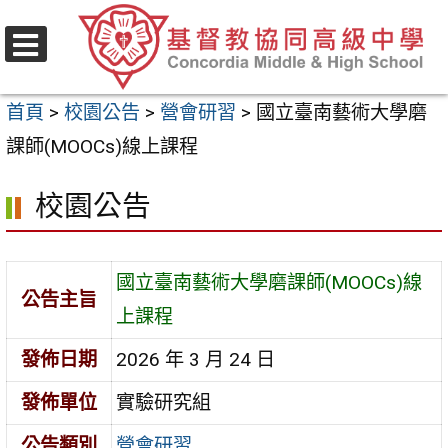
跳
至
選
主
單
首頁
>
校園公告
>
營會研習
>
國立臺南藝術大學磨
要
課師(MOOCs)線上課程
內
容
校園公告
區
國立臺南藝術大學磨課師(MOOCs)線
公告主旨
上課程
發佈日期
2026 年 3 月 24 日
發佈單位
實驗研究組
公告類別
營會研習