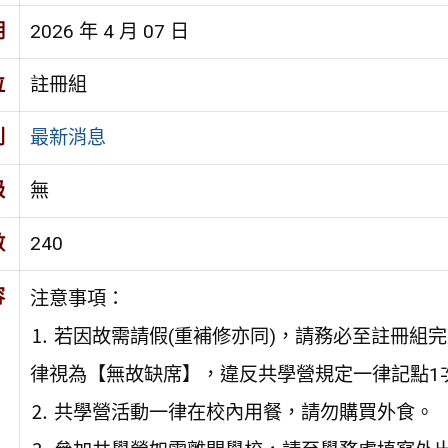
期
2026 年 4 月 07 日
位
註冊組
別
最新消息
級
無
數
240
容
注意事項：
⒈ 若因故需請假(重補修亦同)，請務必至註冊組
律視為【無故缺席】，違反共學營規定一律記點1
⒉ 共學營活動一律在校內用餐，請勿購買外食。