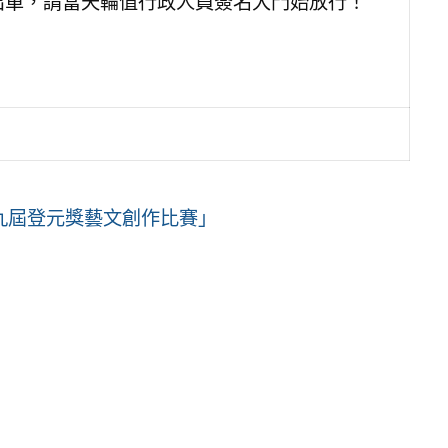
出單，請當天輪值行政人員簽名大門始放行！
十九屆登元獎藝文創作比賽」