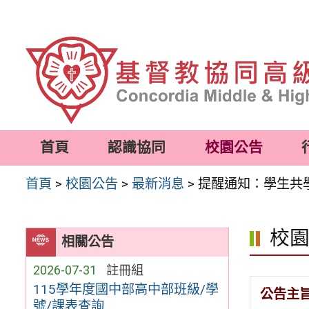
跳
至
主
要
內
容
首頁
認識協同
校園公告
區
首頁
>
校園公告
>
最新消息
>
提醒通知：學生共學營
校
相關公告
2026-07-31
註冊組
115學年度國中部高中部班級/學
公告主
號/課表查詢