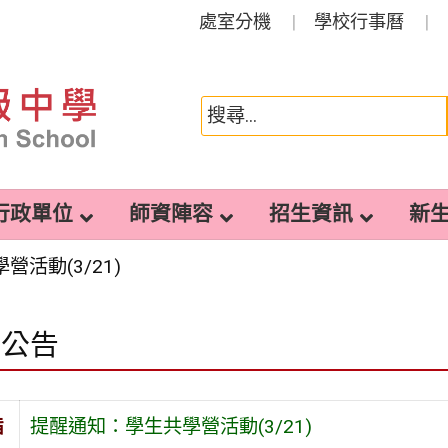
處室分機
學校行事曆
行政單位
師資陣容
招生資訊
新
活動(3/21)
園公告
旨
提醒通知：學生共學營活動(3/21)