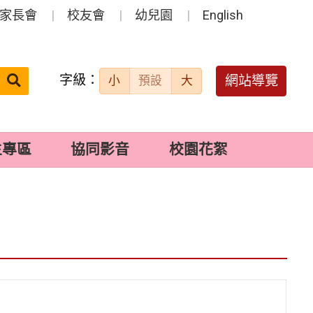
家長會
校友會
幼兒園
English
字級：
送出
網站導覽
小
預設
大
搜
尋：
生專區
協同影音
校園花絮