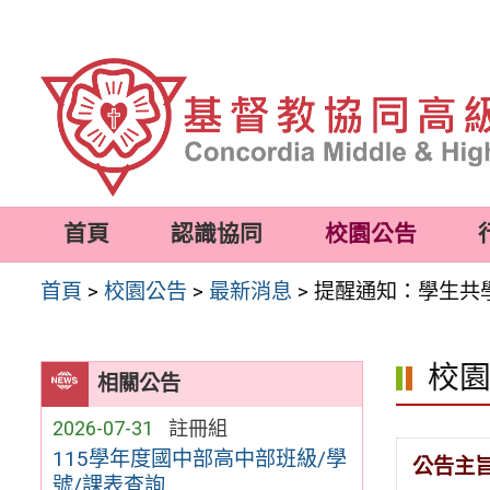
跳
至
主
要
內
容
首頁
認識協同
校園公告
區
首頁
>
校園公告
>
最新消息
>
提醒通知：學生共學營
校
相關公告
2026-07-31
註冊組
115學年度國中部高中部班級/學
公告主
號/課表查詢