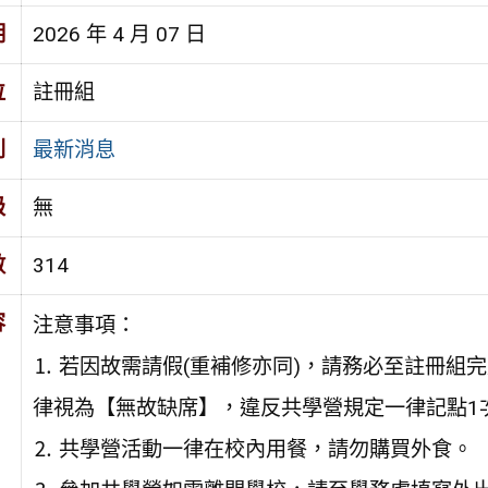
期
2026 年 4 月 07 日
位
註冊組
別
最新消息
級
無
數
314
容
注意事項：
⒈ 若因故需請假(重補修亦同)，請務必至註冊組
律視為【無故缺席】，違反共學營規定一律記點1
⒉ 共學營活動一律在校內用餐，請勿購買外食。