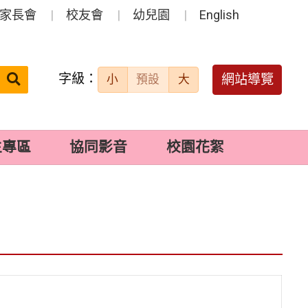
家長會
校友會
幼兒園
English
字級：
送出
網站導覽
小
預設
大
搜
尋：
生專區
協同影音
校園花絮