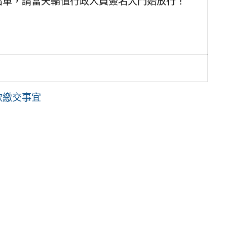
出單，請當天輪值行政人員簽名大門始放行！
款繳交事宜