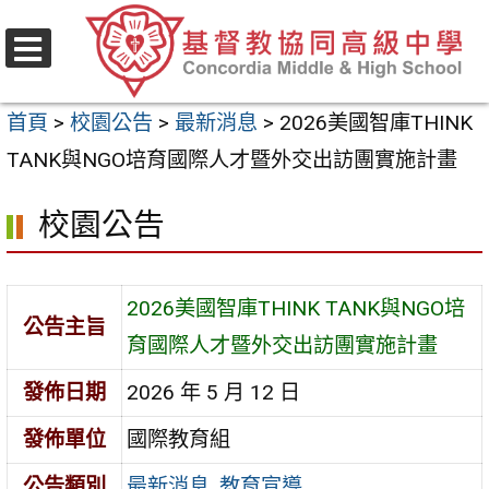
跳
至
選
主
單
首頁
>
校園公告
>
最新消息
>
2026美國智庫THINK
要
TANK與NGO培育國際人才暨外交出訪團實施計畫
內
容
校園公告
區
2026美國智庫THINK TANK與NGO培
公告主旨
育國際人才暨外交出訪團實施計畫
發佈日期
2026 年 5 月 12 日
發佈單位
國際教育組
公告類別
最新消息
,
教育宣導