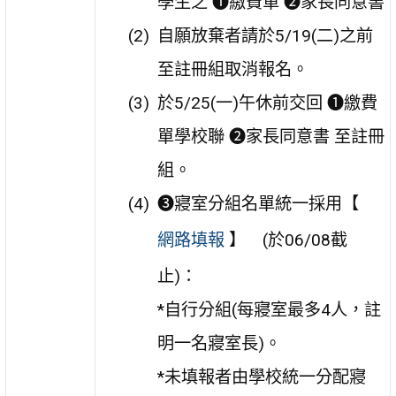
學生之 ❶繳費單 ❷家長同意書
自願放棄者請於5/19(二)之前
至註冊組取消報名。
於5/25(一)午休前交回 ❶繳費
單學校聯 ❷家長同意書 至註冊
組。
❸寢室分組名單統一採用【
網路填報
】 (於06/08截
止)：
*自行分組(每寢室最多4人，註
明一名寢室長)。
*未填報者由學校統一分配寢