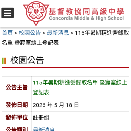
跳
至
選
主
單
首頁
>
校園公告
>
最新消息
>
115年暑期精進營錄取
要
名單 暨寢室線上登記表
內
容
校園公告
區
115年暑期精進營錄取名單 暨寢室線上
公告主旨
登記表
發佈日期
2026 年 5 月 18 日
發佈單位
註冊組
公告類別
最新消息