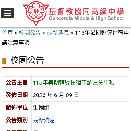
跳
至
選
主
單
首頁
>
校園公告
>
最新消息
>
115年暑期輔導住宿申
要
請注意事項
內
容
校園公告
區
公告主旨
115年暑期輔導住宿申請注意事項
發佈日期
2026 年 6 月 09 日
發佈單位
生輔組
公告類別
最新消息