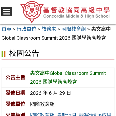
跳
至
選
主
單
首頁
>
行政單位
>
教務處
>
國際教育組
>
惠文高中
要
Global Classroom Summit 2026 國際學術高峰會
內
容
校園公告
區
惠文高中Global Classroom Summit
公告主旨
2026 國際學術高峰會
發佈日期
2026 年 6 月 29 日
發佈單位
國際教育組
公告類別
國際教育組
,
最新消息
,
競賽活動&成果