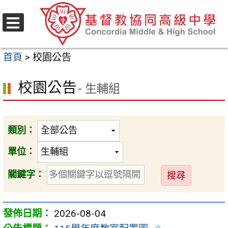
跳
至
選
主
單
首頁
>
校園公告
要
內
校園公告
- 生輔組
容
區
類別：
單位：
送
關鍵字：
出
2026-08-04