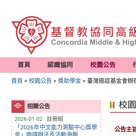
跳
至
主
要
內
容
首頁
認識協同
校園公告
區
首頁
>
校園公告
>
獎助學金
>
臺灣癌症基金會辦理
校
相關公告
2026-01-02
註冊組
「2026年中文能力測驗中心獎學
公告主
金」申請辦法及活動海報