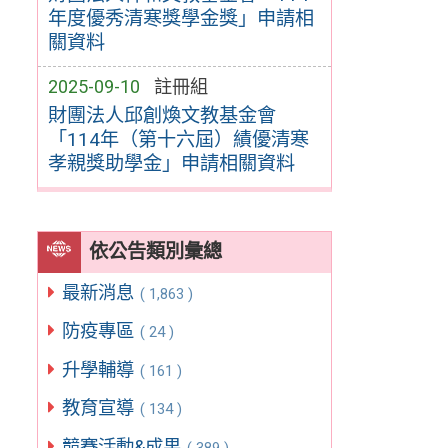
年度優秀清寒獎學金獎」申請相
關資料
2025-09-10
註冊組
財團法人邱創煥文教基金會
「114年（第十六屆）績優清寒
孝親獎助學金」申請相關資料
依公告類別彙總
最新消息
( 1,863 )
防疫專區
( 24 )
升學輔導
( 161 )
教育宣導
( 134 )
競賽活動&成果
( 389 )