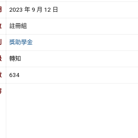
期
2023 年 9 月 12 日
位
註冊組
別
獎助學金
級
轉知
數
634
容