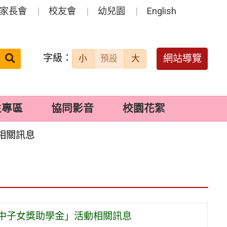
家長會
校友會
幼兒園
English
字級：
送出
網站導覽
小
預設
大
搜
尋：
生專區
協同影音
校園花絮
相關訊息
國中子女獎助學金」活動相關訊息