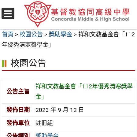
跳
至
選
主
單
首頁
>
校園公告
>
獎助學金
>
祥和文教基金會「112
要
年優秀清寒獎學金」
內
容
校園公告
區
祥和文教基金會「112年優秀清寒獎學
公告主旨
金」
發佈日期
2023 年 9 月 12 日
發佈單位
註冊組
公告類別
獎助學金