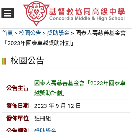
跳
至
選
主
單
首頁
>
校園公告
>
獎助學金
>
國泰人壽慈善基金會
要
「2023年國泰卓越獎助計劃」
內
容
校園公告
區
國泰人壽慈善基金會「2023年國泰卓
公告主旨
越獎助計劃」
發佈日期
2023 年 9 月 12 日
發佈單位
註冊組
公告類別
獎助學金