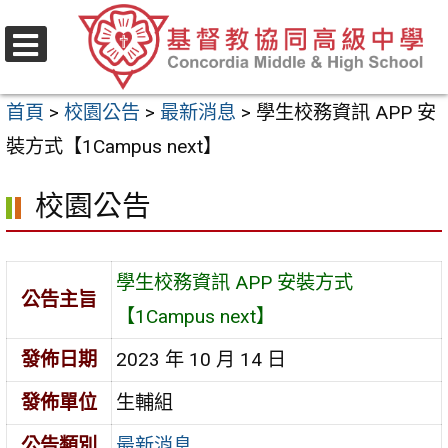
跳
至
選
主
單
首頁
>
校園公告
>
最新消息
>
學生校務資訊 APP 安
要
裝方式【1Campus next】
內
容
校園公告
區
學生校務資訊 APP 安裝方式
公告主旨
【1Campus next】
發佈日期
2023 年 10 月 14 日
發佈單位
生輔組
公告類別
最新消息