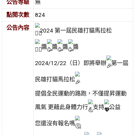
公告等級
無
點閱次數
824
公告內容
2024 第一屆民雄打貓馬拉松
醬
醬
醬
醬
2024/12/22（日）即將舉辦
第一屆
民雄打貓馬拉松
提倡全民運動的路跑，不僅提昇運動
風氣 更藉此身體力行
支持
公益
您還沒有報名嗎