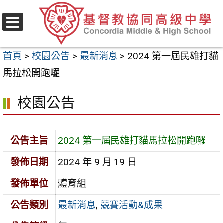
跳
至
選
主
單
首頁
>
校園公告
>
最新消息
>
2024 第一屆民雄打貓
要
馬拉松開跑囉
內
容
校園公告
區
公告主旨
2024 第一屆民雄打貓馬拉松開跑囉
發佈日期
2024 年 9 月 19 日
發佈單位
體育組
公告類別
最新消息
,
競賽活動&成果