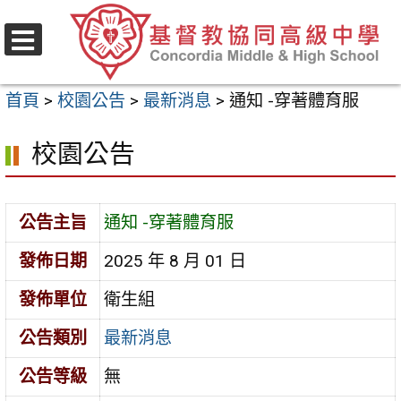
跳
至
選
主
單
首頁
>
校園公告
>
最新消息
>
通知 -穿著體育服
要
內
校園公告
容
區
公告主旨
通知 -穿著體育服
發佈日期
2025 年 8 月 01 日
發佈單位
衛生組
公告類別
最新消息
公告等級
無