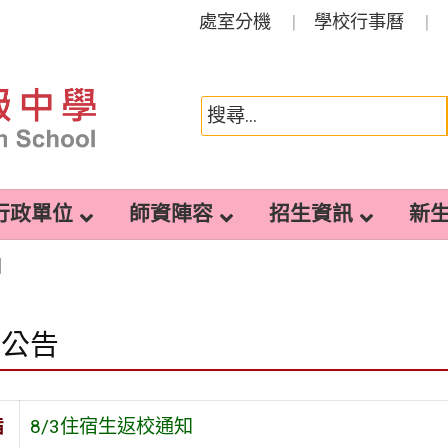
處室分機
學校行事曆
行政單位
師資陣容
招生資訊
新
知
園公告
旨
8/3住宿生返校通知