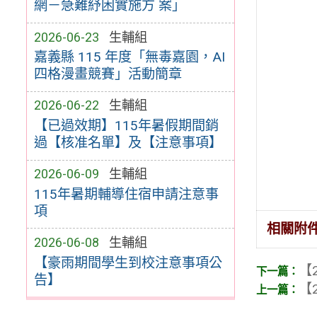
網－急難紓困實施方 案」
2026-06-23
生輔組
嘉義縣 115 年度「無毒嘉園，AI
四格漫畫競賽」活動簡章
2026-06-22
生輔組
【已過效期】115年暑假期間銷
過【核准名單】及【注意事項】
2026-06-09
生輔組
115年暑期輔導住宿申請注意事
項
相關附
2026-06-08
生輔組
【豪雨期間學生到校注意事項公
【2
告】
【2