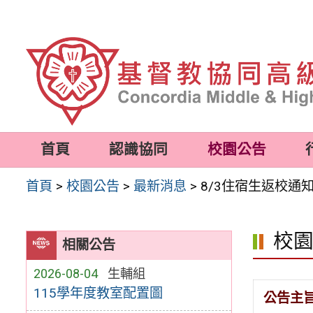
跳
至
主
要
內
容
首頁
認識協同
校園公告
區
首頁
>
校園公告
>
最新消息
>
8/3住宿生返校通
校
相關公告
2026-08-04
生輔組
115學年度教室配置圖
公告主