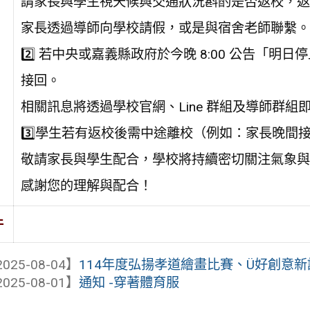
請家長與學生視天候與交通狀況斟酌是否返校，返
家長透過導師向學校請假，或是與宿舍老師聯繫。
2️⃣ 若中央或嘉義縣政府於今晚 8:00 公告「
接回。
相關訊息將透過學校官網、Line 群組及導師群
3️⃣學生若有返校後需中途離校（例如：家長晚間
敬請家長與學生配合，學校將持續密切關注氣象與
感謝您的理解與配合！
件
025-08-04】
114年度弘揚孝道繪畫比賽、Ü好創意新詩
025-08-01】
通知 -穿著體育服