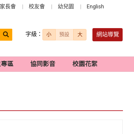
家長會
校友會
幼兒園
English
字級：
送出
網站導覽
小
預設
大
搜
尋：
生專區
協同影音
校園花絮