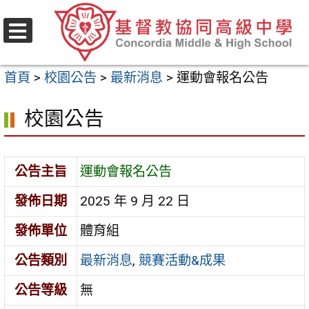
跳
至
選
主
單
首頁
>
校園公告
>
最新消息
>
運動會報名公告
要
內
校園公告
容
區
公告主旨
運動會報名公告
發佈日期
2025 年 9 月 22 日
發佈單位
體育組
公告類別
最新消息
,
競賽活動&成果
公告等級
無