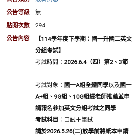
公告等級
無
點閱次數
294
公告內容
【114學年度下學期：國一升國二英文
分組考試】
考試時間：
2026.6.4（四）第2、3節
考試對象：
國一A組全體同學
以及
國一
A+組、9G組、
10G組經老師推薦並申
請報名參加英文分組考試之同學
考試科目
：口試＋筆試
請於2026.5.26(二)放學前將紙本申請