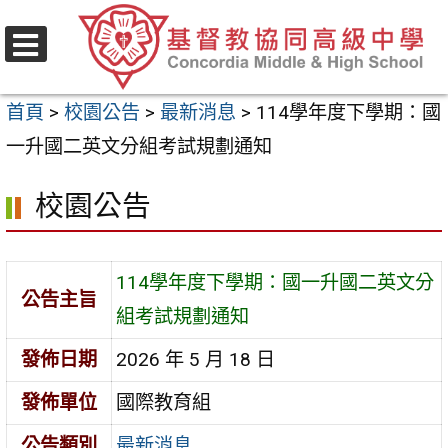
跳
至
選
主
單
首頁
>
校園公告
>
最新消息
>
114學年度下學期：國
要
一升國二英文分組考試規劃通知
內
容
校園公告
區
114學年度下學期：國一升國二英文分
公告主旨
組考試規劃通知
發佈日期
2026 年 5 月 18 日
發佈單位
國際教育組
公告類別
最新消息