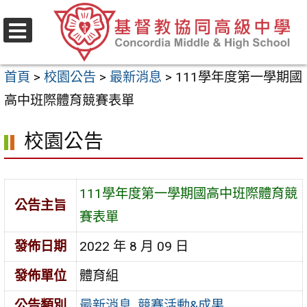
跳
至
選
主
單
首頁
>
校園公告
>
最新消息
>
111學年度第一學期國
要
高中班際體育競賽表單
內
容
校園公告
區
111學年度第一學期國高中班際體育競
公告主旨
賽表單
發佈日期
2022 年 8 月 09 日
發佈單位
體育組
公告類別
最新消息
,
競賽活動&成果