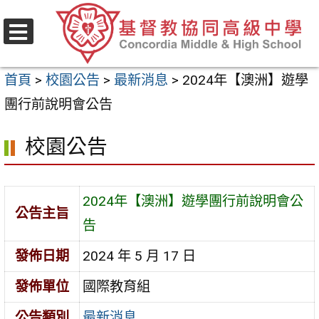
跳
至
選
主
單
首頁
>
校園公告
>
最新消息
>
2024年【澳洲】遊學
要
團行前說明會公告
內
容
校園公告
區
2024年【澳洲】遊學團行前說明會公
公告主旨
告
發佈日期
2024 年 5 月 17 日
發佈單位
國際教育組
公告類別
最新消息