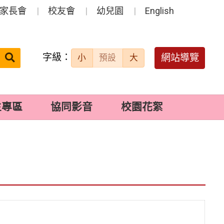
家長會
校友會
幼兒園
English
字級：
送出
網站導覽
小
預設
大
搜
尋：
生專區
協同影音
校園花絮