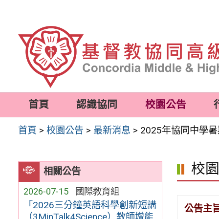
跳
至
主
要
內
容
首頁
認識協同
校園公告
區
首頁
>
校園公告
>
最新消息
>
2025年協同中學
校
相關公告
2026-07-15
國際教育組
「2026三分鐘英語科學創新短講
公告主
（3MinTalk4Science）教師增能