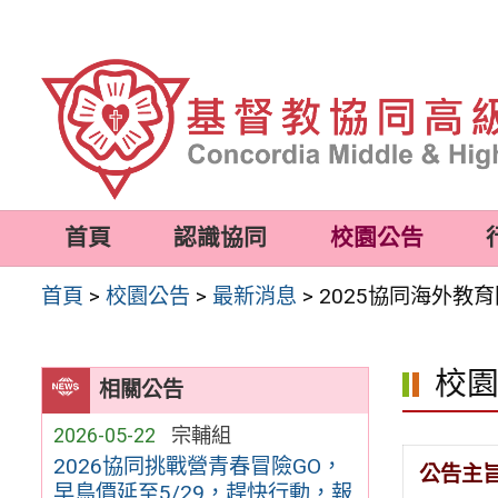
跳
至
主
要
內
容
首頁
認識協同
校園公告
區
首頁
>
校園公告
>
最新消息
>
2025協同海外教
校
相關公告
2026-05-22
宗輔組
2026協同挑戰營青春冒險GO，
公告主
早鳥價延至5/29，趕快行動，報