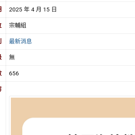
期
2025 年 4 月 15 日
位
宗輔組
別
最新消息
級
無
數
656
容