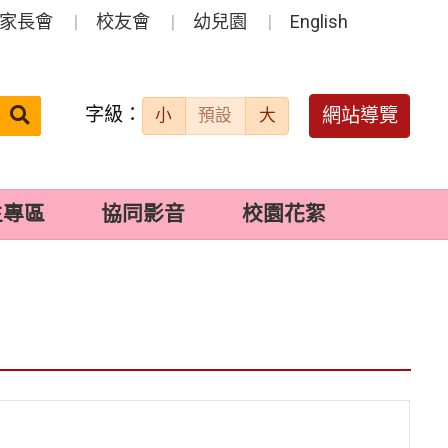
家長會
校友會
幼兒園
English
字級：
送出
網站導覽
小
預設
大
搜
尋：
生專區
協同影音
校園花絮