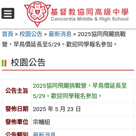
跳
至
選
主
單
首頁
>
校園公告
>
最新消息
>
2025協同飛颺挑戰
要
營，早鳥價延長至5/29。歡迎同學報名參加。
內
容
校園公告
區
2025協同飛颺挑戰營，早鳥價延長至
公告主旨
5/29。歡迎同學報名參加。
發佈日期
2025 年 5 月 23 日
發佈單位
宗輔組
公告類別
最新消息