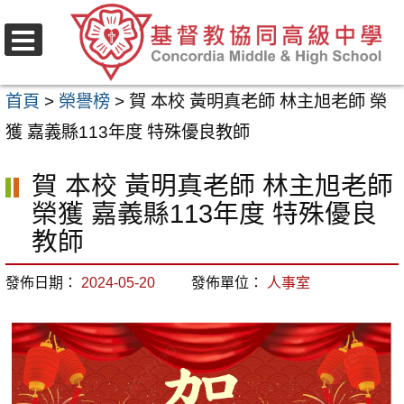
跳
至
選
主
單
首頁
>
榮譽榜
>
賀 本校 黃明真老師 林主旭老師 榮
要
獲 嘉義縣113年度 特殊優良教師
內
容
賀 本校 黃明真老師 林主旭老師
區
榮獲 嘉義縣113年度 特殊優良
教師
發佈日期：
2024-05-20
發佈單位：
人事室