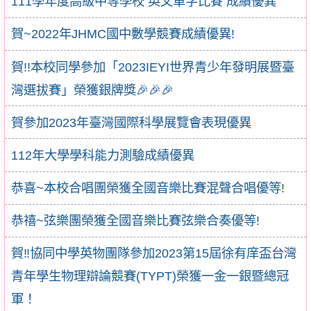
111學年度高級中等學校 英文單字比賽 成績優異
賀~2022年JHMC國中數學競賽成績優異!
賀!!本校同學參加「2023IEYI世界青少年發明展暨臺
灣選拔賽」榮獲銀牌獎🎉🎉🎉
賀參加2023年臺灣國際科學展覽會表現優異
112年大學學科能力測驗成績優異
恭喜~本校合唱團榮獲全國音樂比賽混聲合唱優等!
恭禧~弦樂團榮獲全國音樂比賽弦樂合奏優等!
賀‼️協同中學英物團隊參加2023第15屆徐有庠盃台灣
青年學生物理辯論競賽(TYPT)榮獲一金一銀暨總冠
軍！