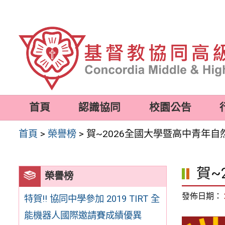
跳
至
主
要
內
容
首頁
認識協同
校園公告
區
首頁
>
榮譽榜
>
賀~2026全國大學暨高中青年
賀~
榮譽榜
發佈日期：
特賀!! 協同中學參加 2019 TIRT 全
能機器人國際邀請賽成績優異