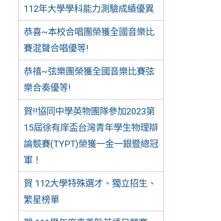
112年大學學科能力測驗成績優異
恭喜~本校合唱團榮獲全國音樂比
賽混聲合唱優等!
恭禧~弦樂團榮獲全國音樂比賽弦
樂合奏優等!
賀‼️協同中學英物團隊參加2023第
15屆徐有庠盃台灣青年學生物理辯
論競賽(TYPT)榮獲一金一銀暨總冠
軍！
賀 112大學特殊選才、獨立招生、
繁星榜單