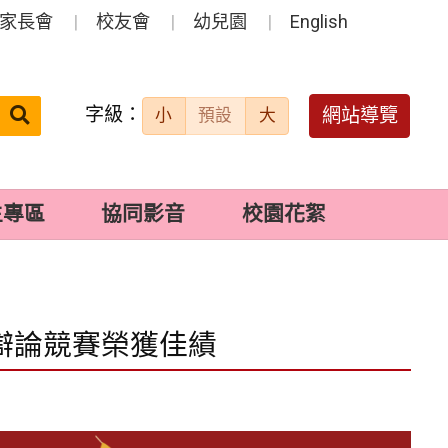
家長會
校友會
幼兒園
English
字級：
送出
網站導覽
小
預設
大
搜
尋：
生專區
協同影音
校園花絮
學辯論競賽榮獲佳績