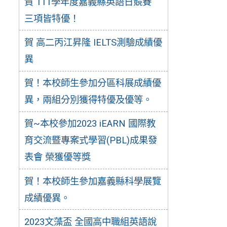
賀 111學年度嘉義縣英語日競賽
三項皆特優！
賀 高二丙江昇隆 IELTS測驗成績優
異
賀！本校師生參加分區科展成績優
異，兩組分別獲得特優及優等。
賀~本校參加2023 iEARN 國際教
育交流暨專案式學習(PBL)成果發
表會 榮獲優等獎
賀！本校師生參加嘉義縣科學展覽
成績優異。
2023文藻盃 全國高中職組英語說