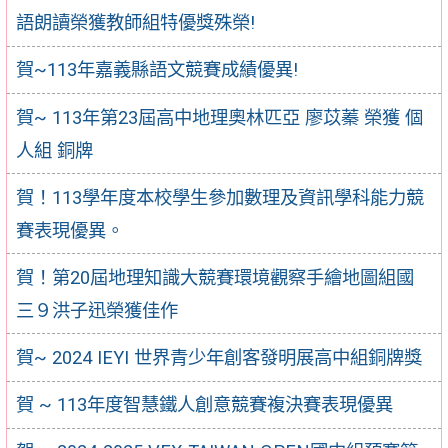
語朗讀榮獲教師組特優獎殊榮!
賀~113年嘉義縣語文競賽成績優異!
賀~ 113年第23屆高中地理奧林匹亞 廖苡蓁 榮獲 個
人組 銅牌
賀！113學年度本校學生參加數理及資訊學科能力競
賽表現優異。
賀！第20屆地理知識大競賽環境觀察手繪地圖組國
三９洪子迅榮獲佳作
賀~ 2024 IEYI 世界青少年創客發明展高中組銅牌獎
賀 ~ 113年度智慧鐵人創意競賽複決賽表現優異