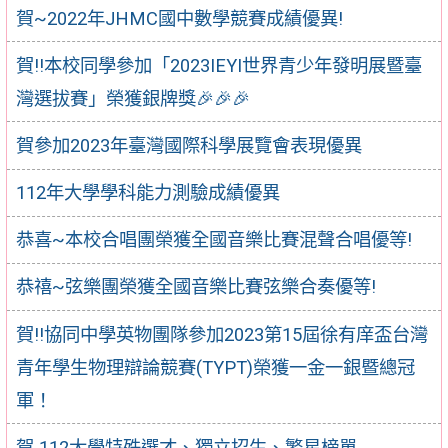
賀~2022年JHMC國中數學競賽成績優異!
賀!!本校同學參加「2023IEYI世界青少年發明展暨臺
灣選拔賽」榮獲銀牌獎🎉🎉🎉
賀參加2023年臺灣國際科學展覽會表現優異
112年大學學科能力測驗成績優異
恭喜~本校合唱團榮獲全國音樂比賽混聲合唱優等!
恭禧~弦樂團榮獲全國音樂比賽弦樂合奏優等!
賀‼️協同中學英物團隊參加2023第15屆徐有庠盃台灣
青年學生物理辯論競賽(TYPT)榮獲一金一銀暨總冠
軍！
賀 112大學特殊選才、獨立招生、繁星榜單