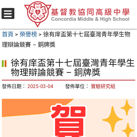
跳
至
選
主
單
首頁
>
榮譽榜
>
徐有庠盃第十七屆臺灣青年學生物
要
理辯論競賽 – 銅牌獎
內
容
徐有庠盃第十七屆臺灣青年學生
區
物理辯論競賽 – 銅牌獎
發佈日期：
2025-03-04
發佈單位：
實驗研究組