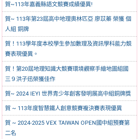
賀~113年嘉義縣語文競賽成績優異!
賀~ 113年第23屆高中地理奧林匹亞 廖苡蓁 榮獲 個
人組 銅牌
賀！113學年度本校學生參加數理及資訊學科能力競
賽表現優異。
賀！第20屆地理知識大競賽環境觀察手繪地圖組國
三９洪子迅榮獲佳作
賀~ 2024 IEYI 世界青少年創客發明展高中組銅牌獎
賀 ~ 113年度智慧鐵人創意競賽複決賽表現優異
賀 ~ 2024-2025 VEX TAIWAN OPEN國中組預賽第
二名