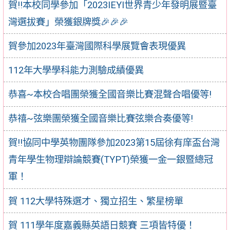
賀!!本校同學參加「2023IEYI世界青少年發明展暨臺
灣選拔賽」榮獲銀牌獎🎉🎉🎉
賀參加2023年臺灣國際科學展覽會表現優異
112年大學學科能力測驗成績優異
恭喜~本校合唱團榮獲全國音樂比賽混聲合唱優等!
恭禧~弦樂團榮獲全國音樂比賽弦樂合奏優等!
賀‼️協同中學英物團隊參加2023第15屆徐有庠盃台灣
青年學生物理辯論競賽(TYPT)榮獲一金一銀暨總冠
軍！
賀 112大學特殊選才、獨立招生、繁星榜單
賀 111學年度嘉義縣英語日競賽 三項皆特優！