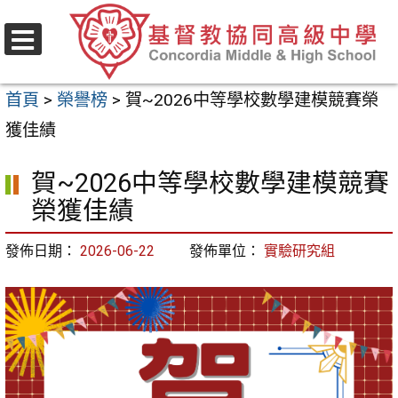
跳
至
選
主
單
首頁
>
榮譽榜
>
賀~2026中等學校數學建模競賽榮
要
獲佳績
內
容
賀~2026中等學校數學建模競賽
區
榮獲佳績
發佈日期：
2026-06-22
發佈單位：
實驗研究組