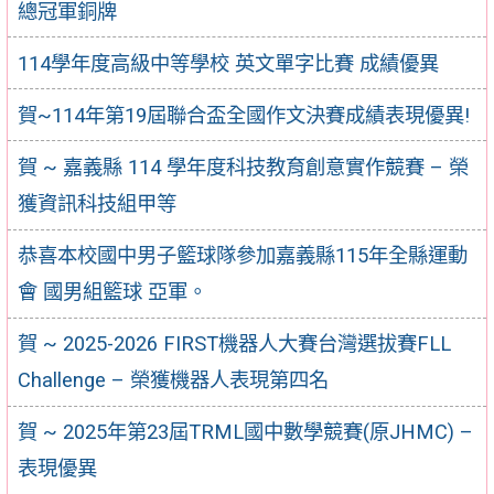
總冠軍銅牌
114學年度高級中等學校 英文單字比賽 成績優異
賀~114年第19屆聯合盃全國作文決賽成績表現優異!
賀 ~ 嘉義縣 114 學年度科技教育創意實作競賽 – 榮
獲資訊科技組甲等
恭喜本校國中男子籃球隊參加嘉義縣115年全縣運動
會 國男組籃球 亞軍。
賀 ~ 2025-2026 FIRST機器⼈⼤賽台灣選拔賽FLL
Challenge – 榮獲機器人表現第四名
賀 ~ 2025年第23屆TRML國中數學競賽(原JHMC) –
表現優異