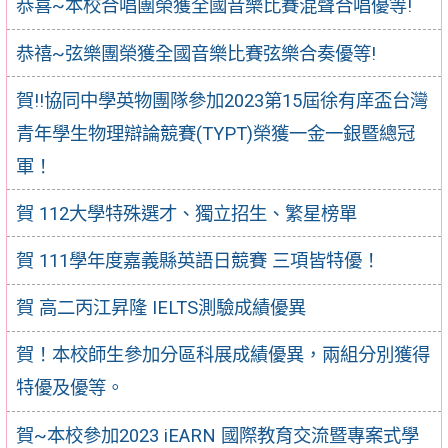
恭喜~本校合唱團榮獲全國音樂比賽混聲合唱優等!
恭禧~弦樂團榮獲全國音樂比賽弦樂合奏優等!
賀‼️協同中學英物團隊參加2023第15屆徐有庠盃台灣
青年學生物理辯論競賽(TYPT)榮獲一金一銀暨總冠
軍！
賀 112大學特殊選才、獨立招生、繁星榜單
賀 111學年度嘉義縣英語日競賽 三項皆特優！
賀 高二丙江昇隆 IELTS測驗成績優異
賀！本校師生參加分區科展成績優異，兩組分別獲得
特優及優等。
賀~本校參加2023 iEARN 國際教育交流暨專案式學