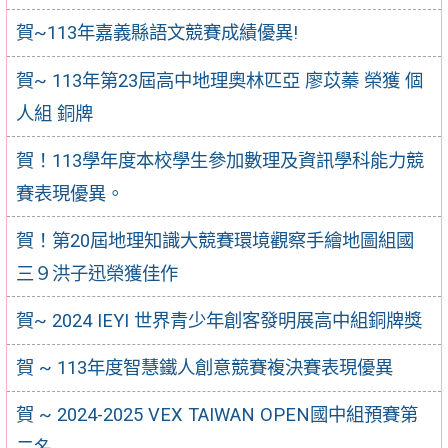
賀~113年嘉義縣語文競賽成績優異!
賀~ 113年第23屆高中地理奧林匹亞 廖苡蓁 榮獲 個
人組 銅牌
賀！113學年度本校學生參加數理及資訊學科能力競
賽表現優異。
賀！第20屆地理知識大競賽環境觀察手繪地圖組國
三９洪子迅榮獲佳作
賀~ 2024 IEYI 世界青少年創客發明展高中組銅牌獎
賀 ~ 113年度智慧鐵人創意競賽複決賽表現優異
賀 ~ 2024-2025 VEX TAIWAN OPEN國中組預賽第
二名