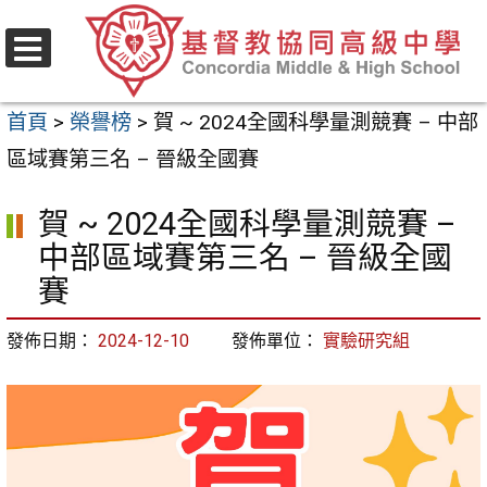
跳
至
選
主
單
首頁
>
榮譽榜
>
賀 ~ 2024全國科學量測競賽 – 中部
要
區域賽第三名 – 晉級全國賽
內
容
賀 ~ 2024全國科學量測競賽 –
區
中部區域賽第三名 – 晉級全國
賽
發佈日期：
2024-12-10
發佈單位：
實驗研究組