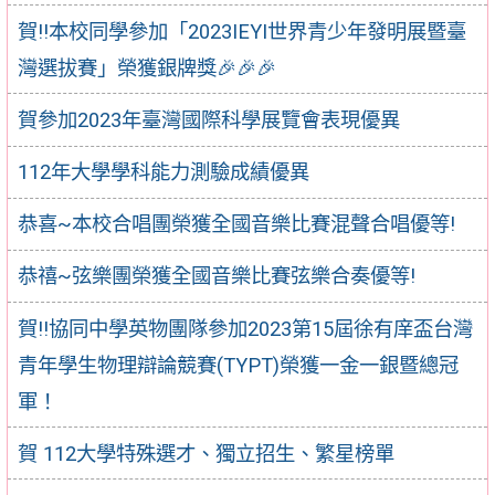
賀!!本校同學參加「2023IEYI世界青少年發明展暨臺
灣選拔賽」榮獲銀牌獎🎉🎉🎉
賀參加2023年臺灣國際科學展覽會表現優異
112年大學學科能力測驗成績優異
恭喜~本校合唱團榮獲全國音樂比賽混聲合唱優等!
恭禧~弦樂團榮獲全國音樂比賽弦樂合奏優等!
賀‼️協同中學英物團隊參加2023第15屆徐有庠盃台灣
青年學生物理辯論競賽(TYPT)榮獲一金一銀暨總冠
軍！
賀 112大學特殊選才、獨立招生、繁星榜單